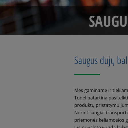
SAUGU
Saugus dujų ba
Mes gaminame ir tiekiame
Todėl patartina pasitelkt
produktų pristatymu jum
Norint saugiai transport
priemonės keliamosios ga
Jūs privalote visada laiky