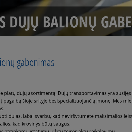
S DUJŲ BALIONŲ GAB
lionų gabenimas
 platų dujų asortimentą. Dujų transportavimas yra susijęs su
i į pagalbą šioje srityje besispecializuojančią įmonę. Mes mi
s.
uoti dujas, labai svarbu, kad neviršytumėte maksimalios lei
lios, kad krovinys būtų saugus.
tis atitinkamų įstatymų ir kitų teisės aktų reikalavimų.