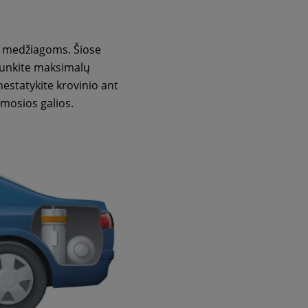
ms medžiagoms. Šiose
įjunkite maksimalų
nestatykite krovinio ant
mosios galios.