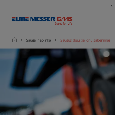
Pr
Sauga ir aplinka
Saugus dujų balionų gabenimas