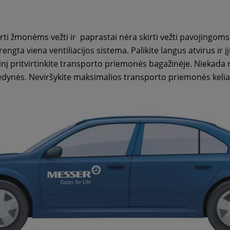
kirti žmonėms vežti ir paprastai nėra skirti vežti pavojingo
ngta viena ventiliacijos sistema. Palikite langus atvirus ir 
vinį pritvirtinkite transporto priemonės bagažinėje. Niekada 
sėdynės. Neviršykite maksimalios transporto priemonės kelia