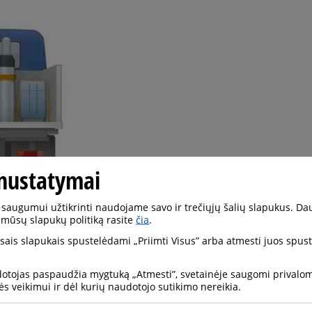
nustatymai
saugumui užtikrinti naudojame savo ir trečiųjų šalių slapukus. Da
 mūsų slapukų politiką rasite
čia
.
visais slapukais spustelėdami „Priimti Visus” arba atmesti juos spu
iemonės
monės yra transporto priemonės, kuriose vairuotojo kabina 
dotojas paspaudžia mygtuką „Atmesti”, svetainėje saugomi privalomi
ės veikimui ir dėl kurių naudotojo sutikimo nereikia.
vara. Vairuotojo kabina turi būti ventiliuojama atskirai nuo k
ama arba ne ventiliuojama. Prieš iškraunant, svarbu atsiminti