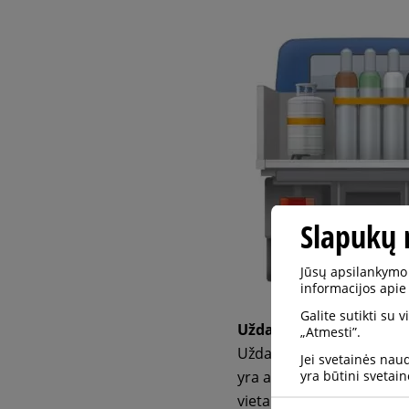
Slapukų 
Jūsų apsilankymo 
informacijos apie
Galite sutikti su 
Uždaros transporto pr
„Atmesti”.
Uždaros transporto prie
Jei svetainės nau
yra būtini svetain
yra atskirta fiksuota pert
vieta gali būti ventiliuoj