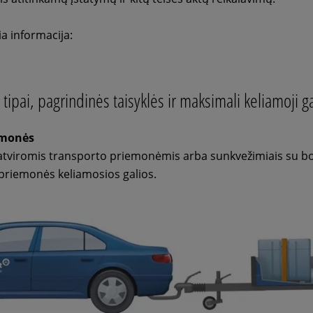
a informacija:
ipai, pagrindinės taisyklės ir maksimali keliamoji ga
emonės
tviromis transporto priemonėmis arba sunkvežimiais su bor
priemonės keliamosios galios.