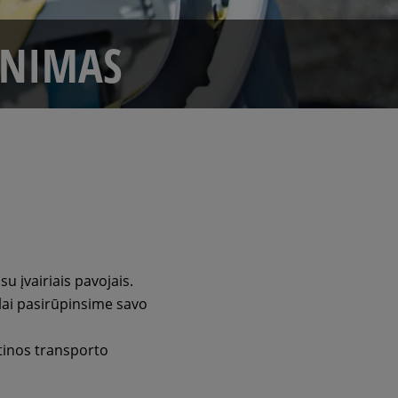
ENIMAS
 įvairiais pavojais.
elai pasirūpinsime savo
stinos transporto