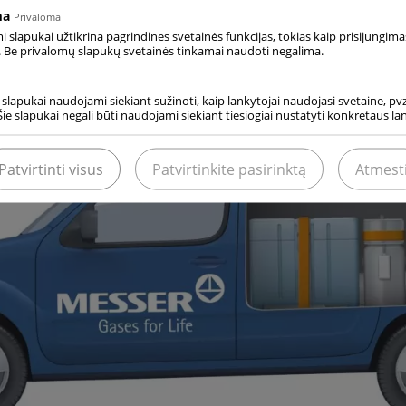
idaryti pavojinga atmosfera. Atsargiai atidarykite transport
ma
Privaloma
slapukai užtikrina pagrindines svetainės funkcijas, tokias kaip prisijungima
ite maksimalios transporto priemonės keliamosios galios.
 Be privalomų slapukų svetainės tinkamai naudoti negalima.
i slapukai naudojami siekiant sužinoti, kaip lankytojai naudojasi svetaine, pvz.
Šie slapukai negali būti naudojami siekiant tiesiogiai nustatyti konkretaus l
Patvirtinti visus
Patvirtinkite pasirinktą
Atmest