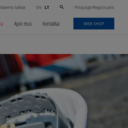
Search
Prisijungti/Registruotis
rdavimo taškai
LT
EN
for:
ka
Apie mus
Kontaktai
WEB SHOP