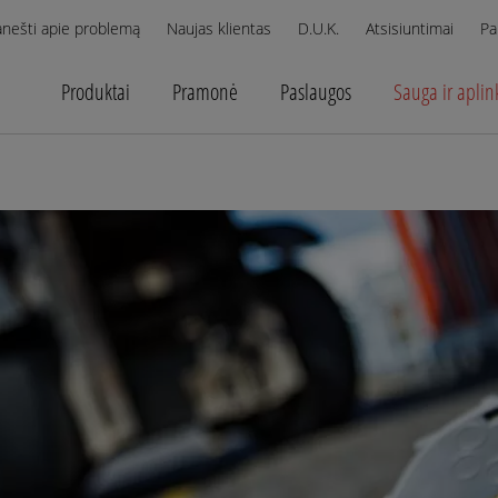
anešti apie problemą
Naujas klientas
D.U.K.
Atsisiuntimai
Pa
Produktai
Pramonė
Paslaugos
Sauga ir aplin