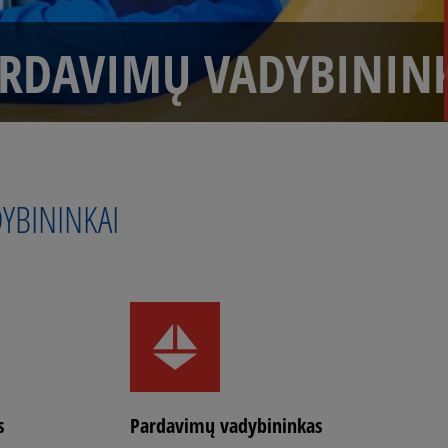
RDAVIMŲ VADYBININ
YBININKAI
s
Pardavimų vadybininkas