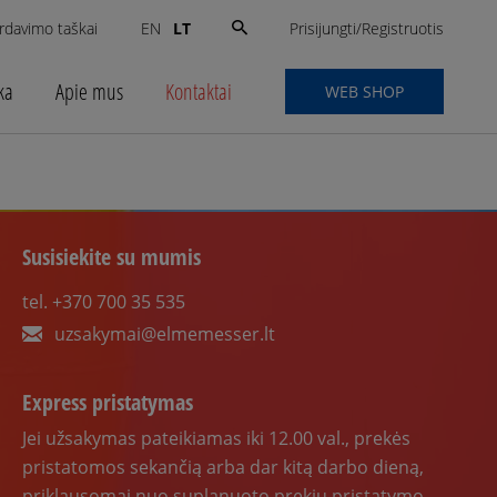
Search
Prisijungti/Registruotis
rdavimo taškai
LT
EN
for:
ka
Apie mus
Kontaktai
WEB SHOP
Susisiekite su mumis
tel. +370 700 35 535
uzsakymai@elmemesser.lt
Express pristatymas
Jei užsakymas pateikiamas iki 12.00 val., prekės
pristatomos sekančią arba dar kitą darbo dieną,
priklausomai nuo suplanuoto prekių pristatymo