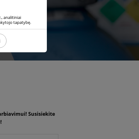
, analitiniai
ankytojo tapatybę.
i
rbiavimui! Susisiekite
!