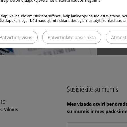
 Be privalomų slapukų svetainės tinkamai naudoti negalima.
i slapukai naudojami siekiant sužinoti, kaip lankytojai naudojasi svetaine, pvz.
Šie slapukai negali būti naudojami siekiant tiesiogiai nustatyti konkretaus l
Patvirtinti visus
Patvirtinkite pasirinktą
Atmest
Susisiekite su mumis
219
Mes visada atviri bendrada
3, Vilnius
su mumis ir mes padėsime