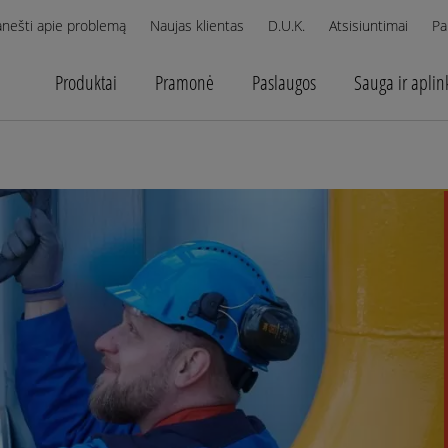
anešti apie problemą
Naujas klientas
D.U.K.
Atsisiuntimai
Pa
Produktai
Pramonė
Paslaugos
Sauga ir aplin