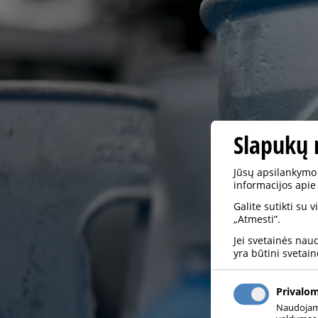
Slapukų 
Jūsų apsilankymo 
informacijos apie
Galite sutikti su 
„Atmesti”.
Jei svetainės nau
yra būtini svetain
Privalo
Naudojami 