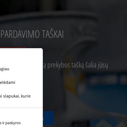
PARDAVIMO TAŠKAI
Raskite artimiausią prekybos tašką šalia jūsų
ugiau
Vilnius
stelėdami
Kaunas
Klaipėda
 slapukai, kurie
Šiauliai
PERŽIŪRĖTI VISKĄ
s ir paskyros