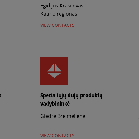
Egidijus Krasilovas
Kauno regionas
VIEW CONTACTS
s
Specialiųjų dujų produktų
vadybininkė
Giedrė Breimelienė
VIEW CONTACTS