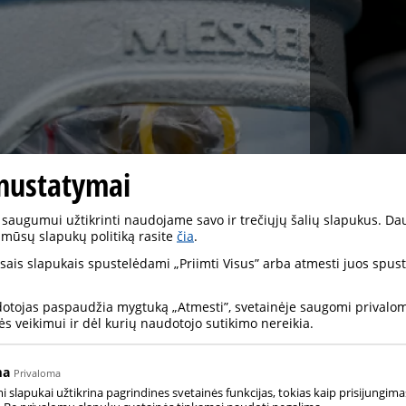
nustatymai
saugumui užtikrinti naudojame savo ir trečiųjų šalių slapukus. Da
 mūsų slapukų politiką rasite
čia
.
visais slapukais spustelėdami „Priimti Visus” arba atmesti juos spu
dotojas paspaudžia mygtuką „Atmesti”, svetainėje saugomi privalomi
ės veikimui ir dėl kurių naudotojo sutikimo nereikia.
ma
Privaloma
slapukai užtikrina pagrindines svetainės funkcijas, tokias kaip prisijungima