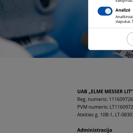
valdymas.
Analizė
Analitinia
slapukai. 
UAB „ELME MESSER LIT”
Reg. numeris: 111609726
PVM numeris: LT116097
Ateities g. 10B-1, LT-0830
Administracija