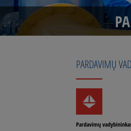
PA
PARDAVIMŲ VAD
Pardavimų vadybininka