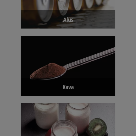
Alus
Kava