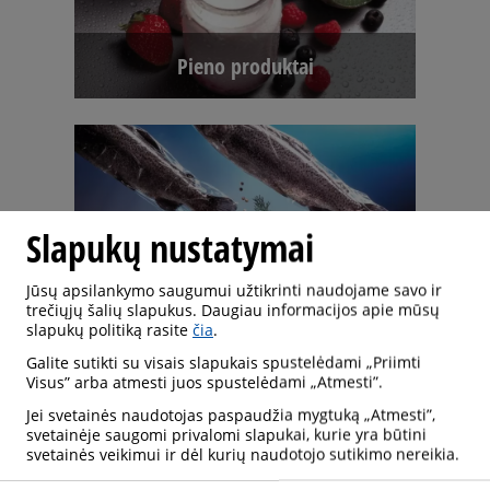
Pieno produktai
Slapukų nustatymai
Jūsų apsilankymo saugumui užtikrinti naudojame savo ir
Žuvis ir jūros gėrybės
trečiųjų šalių slapukus. Daugiau informacijos apie mūsų
slapukų politiką rasite
čia
.
Galite sutikti su visais slapukais spustelėdami „Priimti
Visus” arba atmesti juos spustelėdami „Atmesti”.
Jei svetainės naudotojas paspaudžia mygtuką „Atmesti”,
svetainėje saugomi privalomi slapukai, kurie yra būtini
svetainės veikimui ir dėl kurių naudotojo sutikimo nereikia.