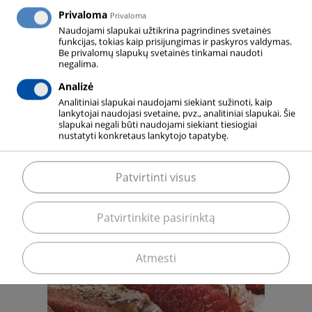
Privaloma
Privaloma
Naudojami slapukai užtikrina pagrindines svetainės
Šiltnamis
funkcijas, tokias kaip prisijungimas ir paskyros valdymas.
Be privalomų slapukų svetainės tinkamai naudoti
negalima.
Analizė
Analitiniai slapukai naudojami siekiant sužinoti, kaip
lankytojai naudojasi svetaine, pvz., analitiniai slapukai. Šie
slapukai negali būti naudojami siekiant tiesiogiai
nustatyti konkretaus lankytojo tapatybę.
Patvirtinti visus
Ledai
Patvirtinkite pasirinktą
Atmesti