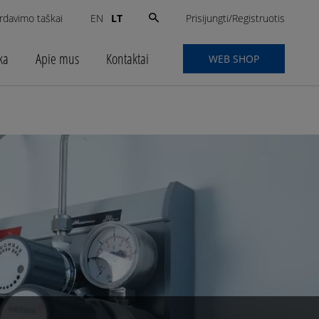
Search
Prisijungti/Registruotis
rdavimo taškai
LT
EN
for:
ka
Apie mus
Kontaktai
WEB SHOP