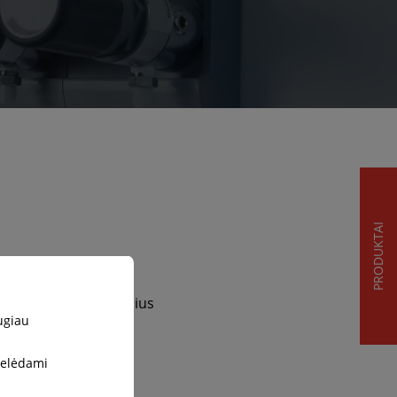
PRODUKTAI
omis. Nuo paprastų
as atitinka aukščiausius
ugiau
stelėdami