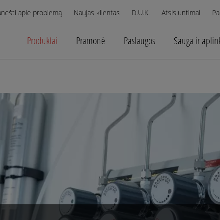
anešti apie problemą
Naujas klientas
D.U.K.
Atsisiuntimai
Pa
Produktai
Pramonė
Paslaugos
Sauga ir aplin