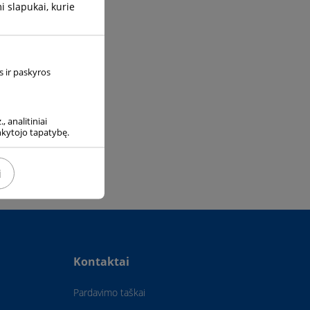
 slapukai, kurie
s ir paskyros
, analitiniai
ankytojo tapatybę.
i
Kontaktai
Pardavimo taškai