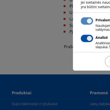
Jei svetainės nau
Plėtros stotys
yra būtini svetain
Uždarymo ir dozavimo
Laboratorinė įranga
Privalo
Sujungimai
Naudojami 
valdymas.
Pjovimo ir suvirinimo
Analizė
Analitinia
Prašome apsilankyti mūs
slapukai. 
Produktai
Pramonė
Dujos balionuose ir ryšuliuose
Laivų statyba