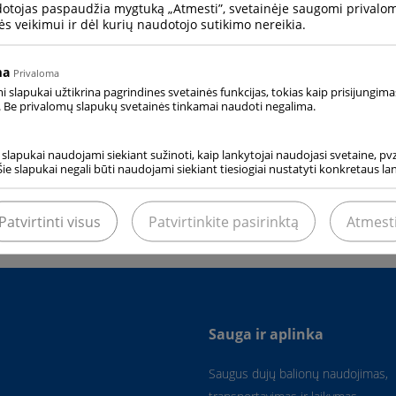
dotojas paspaudžia mygtuką „Atmesti”, svetainėje saugomi privalomi
ės veikimui ir dėl kurių naudotojo sutikimo nereikia.
 vožtuvai
ma
Privaloma
slapukai užtikrina pagrindines svetainės funkcijas, tokias kaip prisijungima
 Be privalomų slapukų svetainės tinkamai naudoti negalima.
 įranga
i slapukai naudojami siekiant sužinoti, kaip lankytojai naudojasi svetaine, pvz.
ų elektroninėje parduotuvėje –
www.gasbox.lt
Šie slapukai negali būti naudojami siekiant tiesiogiai nustatyti konkretaus l
Patvirtinti visus
Patvirtinkite pasirinktą
Atmest
Sauga ir aplinka
Saugus dujų balionų naudojimas,