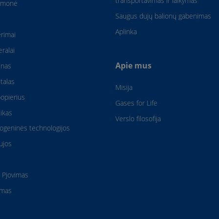
transportavimas ir laikymas
amonė
Saugus dujų balionų gabenimas
Aplinka
rimai
eralai
Apie mus
enas
talas
Misija
popierius
Gases for Life
ikas
Verslo filosofija
iogeninės technologijos
ujos
r Pjovimas
ymas