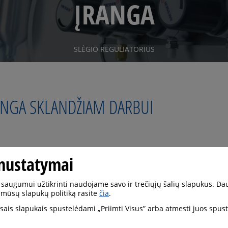
ĮRANGA
SLĖGIO REGULIATORIUS
LINGA SKLANDŽIAM DARBUI
nustatymai
ės susijusios su pramonine dujų įranga ir tiekimo sistem
guliatorių iki dujų balionų spintelių, kiekvienas komponent
saugumui užtikrinti naudojame savo ir trečiųjų šalių slapukus. Da
rynumo standartus.
 mūsų slapukų politiką rasite
čia
.
visais slapukais spustelėdami „Priimti Visus” arba atmesti juos spu
guliatoriai