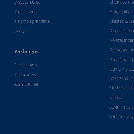
Skystos Dujos
Chemijos Pr
Sausas ledas
Elektronika
Tiekimo sprendimai
Maistas & Gė
Įranga
Stiklas ir min
Geležis ir pli
Spalvotas me
Paslaugos
Plaušiena ir 
E. paslaugos
Guma ir plast
Pristatymas
Specialios kr
Atsisiuntimai
Medicina ir d
Statyba
Suvirinimas i
Vandens val