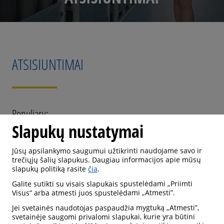
ATSISIUNTIMAI
Populiaru:
Slapukų nustatymai
DUJŲ ABC SUVIRINTOJAMS
Jūsų apsilankymo saugumui užtikrinti naudojame savo ir
SUVIRINIMO PROCESO EKOLOGIJA
trečiųjų šalių slapukus. Daugiau informacijos apie mūsų
slapukų politiką rasite
čia
.
Galite sutikti su visais slapukais spustelėdami „Priimti
Visus” arba atmesti juos spustelėdami „Atmesti”.
P
Prieš spausdindami šiuos dokumentus atsižvelkite į
Jei svetainės naudotojas paspaudžia mygtuką „Atmesti”,
svetainėje saugomi privalomi slapukai, kurie yra būtini
aplinkosaugą