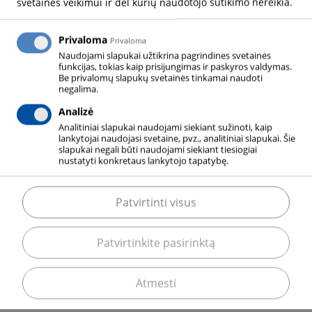
svetainės veikimui ir dėl kurių naudotojo sutikimo nereikia.
Privaloma
Privaloma
Naudojami slapukai užtikrina pagrindines svetainės
funkcijas, tokias kaip prisijungimas ir paskyros valdymas.
Be privalomų slapukų svetainės tinkamai naudoti
negalima.
Analizė
Sutartis
Licencijos, leidimai,
Analitiniai slapukai naudojami siekiant sužinoti, kaip
sertifikatai,
lankytojai naudojasi svetaine, pvz., analitiniai slapukai. Šie
SKAITYTI DAUGIAU
slapukai negali būti naudojami siekiant tiesiogiai
pažymėjimai
nustatyti konkretaus lankytojo tapatybę.
SKAITYTI DAUGIAU
Patvirtinti visus
Patvirtinkite pasirinktą
Atmesti