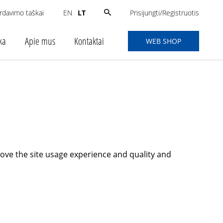
Search
Prisijungti/Registruotis
rdavimo taškai
LT
EN
for:
ka
Apie mus
Kontaktai
WEB SHOP
ove the site usage experience and quality and