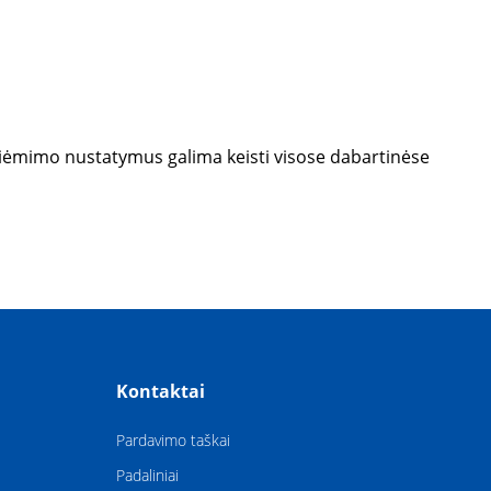
 priėmimo nustatymus galima keisti visose dabartinėse
Kontaktai
Pardavimo taškai
Padaliniai