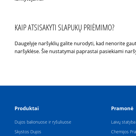
KAIP ATSISAKYTI SLAPUKŲ PRIĖMIMO?
Daugelyje naršyklių galite nurodyti, kad nenorite gau
naršyklėse. Šie nustatymai paprastai pasiekiami narš
Produktai
Pramonė
Dujos balionuose ir ryšuliuose
Laivų statyba
Skystos Dujos
Chemijos Pr