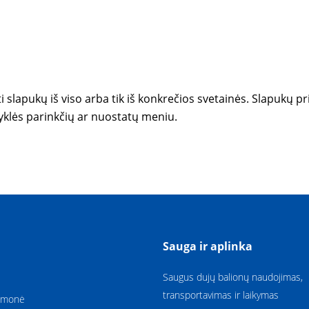
ti slapukų iš viso arba tik iš konkrečios svetainės. Slapukų
yklės parinkčių ar nuostatų meniu.
Sauga ir aplinka
Saugus dujų balionų naudojimas,
transportavimas ir laikymas
amonė