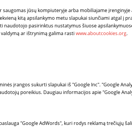
s ir saugomas jūsų kompiuteryje arba mobiliajame įrenginyje
Kiekvieną kitą apsilankymo metu slapukai siunčiami atgal į pr
minti naudotojo pasirinktus nustatymus šiuose apsilankymuose
ų valdymą ar ištrynimą galima rasti
www.aboutcookies.org
.
inės įrangos sukurti slapukai iš "Google Inc". "Google Analy
naudotojų poreikius. Daugiau informacijos apie "Google Analy
aslauga "Google AdWords", kuri rodys reklamą trečiųjų šali