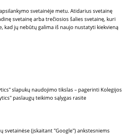
 apsilankymo svetainėje metu. Atidarius svetainę
adinę svetainę arba trečiosios šalies svetainę, kuri
, kad jų nebūtų galima iš naujo nustatyti kiekvieną
tics" slapukų naudojimo tikslas – pagerinti Kolegijos
tics" paslaugų teikimo sąlygas rasite
ų svetainėse (įskaitant "Google") ankstesniems