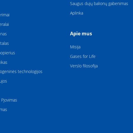
Saugus dujų balionų gabenimas
Aplinka
rimai
eralai
Apie mus
enas
talas
Misija
popierius
Gases for Life
ikas
Verslo filosofija
iogeninės technologijos
ujos
r Pjovimas
ymas