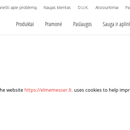
anešti apie problemą
Naujas klientas
D.U.K.
Atsisiuntimai
Pa
Produktai
Pramonė
Paslaugos
Sauga ir aplin
 The website
https://elmemesser.lt.
uses cookies to help impr