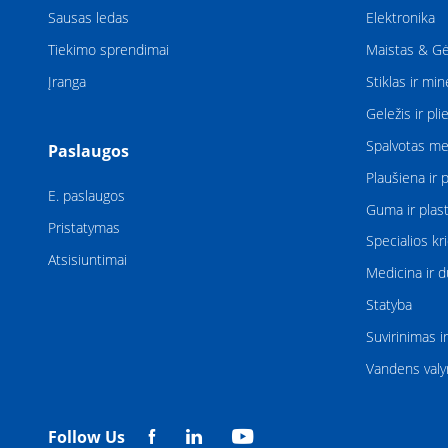
Sausas ledas
Elektronika
Tiekimo sprendimai
Maistas & Gė
Įranga
Stiklas ir min
Geležis ir pli
Spalvotas me
Paslaugos
Plaušiena ir 
E. paslaugos
Guma ir plast
Pristatymas
Specialios kr
Atsisiuntimai
Medicina ir d
Statyba
Suvirinimas i
Vandens val
Follow Us