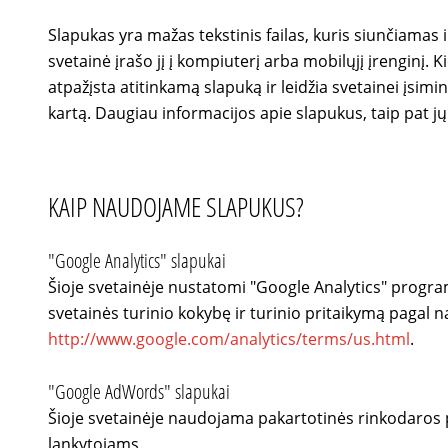
Slapukas yra mažas tekstinis failas, kuris siunčiama
svetainė įrašo jį į kompiuterį arba mobilųjį įrenginį. 
atpažįsta atitinkamą slapuką ir leidžia svetainei įsi
kartą. Daugiau informacijos apie slapukus, taip pat j
KAIP NAUDOJAME SLAPUKUS?
"Google Analytics" slapukai
Šioje svetainėje nustatomi "Google Analytics" program
svetainės turinio kokybę ir turinio pritaikymą pagal 
http://www.google.com/analytics/terms/us.html
.
"Google AdWords" slapukai
Šioje svetainėje naudojama pakartotinės rinkodaros p
lankytojams.