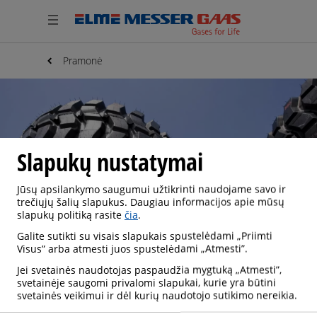
Pramonė
Slapukų nustatymai
Jūsų apsilankymo saugumui užtikrinti naudojame savo ir
trečiųjų šalių slapukus. Daugiau informacijos apie mūsų
slapukų politiką rasite
čia
.
Galite sutikti su visais slapukais spustelėdami „Priimti
Visus” arba atmesti juos spustelėdami „Atmesti”.
Jei svetainės naudotojas paspaudžia mygtuką „Atmesti”,
svetainėje saugomi privalomi slapukai, kurie yra būtini
GUMA IR PLASTIKAS
svetainės veikimui ir dėl kurių naudotojo sutikimo nereikia.