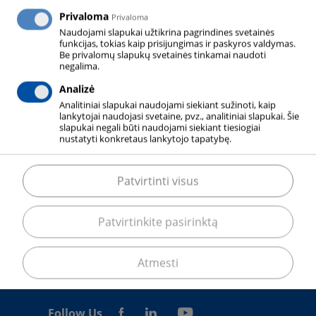
VALYMAS NAUDOJANT CO₂-SNIEGĄ
Privaloma
Privaloma
Naudojami slapukai užtikrina pagrindines svetainės
funkcijas, tokias kaip prisijungimas ir paskyros valdymas.
Be privalomų slapukų svetainės tinkamai naudoti
negalima.
GUMA IR PLASTIKAS
Analizė
Analitiniai slapukai naudojami siekiant sužinoti, kaip
lankytojai naudojasi svetaine, pvz., analitiniai slapukai. Šie
slapukai negali būti naudojami siekiant tiesiogiai
nustatyti konkretaus lankytojo tapatybę.
Tolesniuose skyriuose aprašomi skirtingi gumos ir
plastiko gamybos proceso etapai ir aprašomas su
Patvirtinti visus
jais susijęs dujų panaudojimas.
Patvirtinkite pasirinktą
Atmesti
Follow Us