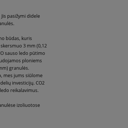
Jis pasižymi didele
anulės.
mo būdas, kuris
ų skersmuo 3 mm (0,12
CO sauso ledo pūtimo
 naudojamos ploniems
 mm) granulės.
 to, mes jums siūlome
elių investicijų. CO2
ledo reikalavimus.
anulėse izoliuotose