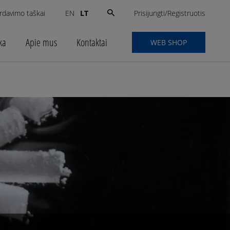
Search
Prisijungti/Registruotis
rdavimo taškai
LT
EN
for:
ka
Apie mus
Kontaktai
WEB SHOP