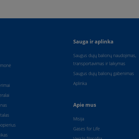
Sauga ir aplinka
Saugus dujų balionų naudojimas,
transportavimas ir laikymas
amonė
Saugus dujų balionų gabenimas
Aplinka
rimai
eralai
Apie mus
enas
talas
Misija
popierius
Gases for Life
ikas
Verslo filosofija