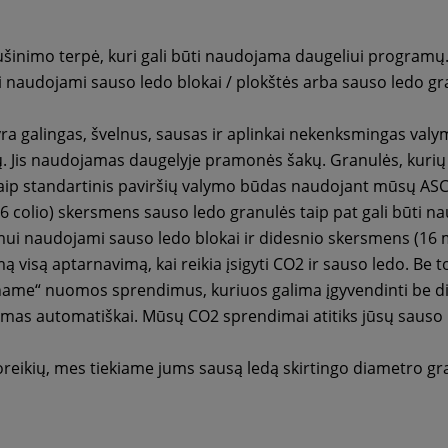
ušinimo terpė, kuri gali būti naudojama daugeliui programų. 
i naudojami sauso ledo blokai / plokštės arba sauso ledo gr
ra galingas, švelnus, sausas ir aplinkai nekenksmingas valy
kų. Jis naudojamas daugelyje pramonės šakų. Granulės, kuri
kaip standartinis paviršių valymo būdas naudojant mūsų AS
06 colio) skersmens sauso ledo granulės taip pat gali būti
imui naudojami sauso ledo blokai ir didesnio skersmens (16
ą visą aptarnavimą, kai reikia įsigyti CO2 ir sauso ledo. Be
ame“ nuomos sprendimus, kuriuos galima įgyvendinti be did
mas automatiškai. Mūsų CO2 sprendimai atitiks jūsų sauso 
reikių, mes tiekiame jums sausą ledą skirtingo diametro gr