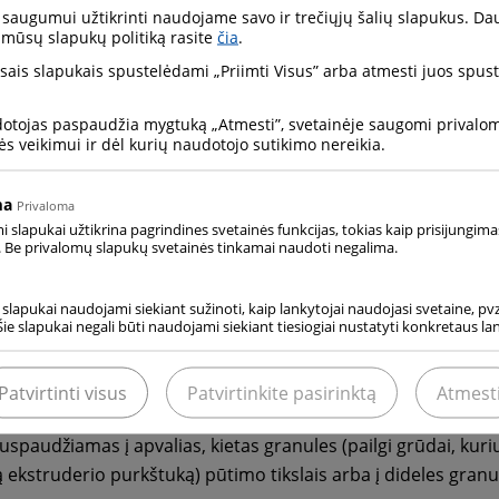
saugumui užtikrinti naudojame savo ir trečiųjų šalių slapukus. Da
 mūsų slapukų politiką rasite
čia
.
visais slapukais spustelėdami „Priimti Visus” arba atmesti juos spu
dotojas paspaudžia mygtuką „Atmesti”, svetainėje saugomi privalomi
ės veikimui ir dėl kurių naudotojo sutikimo nereikia.
ma
Privaloma
slapukai užtikrina pagrindines svetainės funkcijas, tokias kaip prisijungima
 Be privalomų slapukų svetainės tinkamai naudoti negalima.
formos CO2 pavadinimas. Esant atmosferos slėgiui, temperat
i slapukai naudojami siekiant sužinoti, kaip lankytojai naudojasi svetaine, pvz.
Šie slapukai negali būti naudojami siekiant tiesiogiai nustatyti konkretaus l
nheitą). Garavimas vyksta visiškai, be liekanų. Sausas ledas
kvapis. Jis yra baltos spalvos, jo tankis maždaug 1500 kg / m3 
tas iš skysto anglies dioksido (CO2). Sauso ledo granuliator
Patvirtinti visus
Patvirtinkite pasirinktą
Atmest
liuojamomis sąlygomis plečiasi, kad susidarytų sausas ledo 
suspaudžiamas į apvalias, kietas granules (pailgi grūdai, k
kstruderio purkštuką) pūtimo tikslais arba į dideles granul