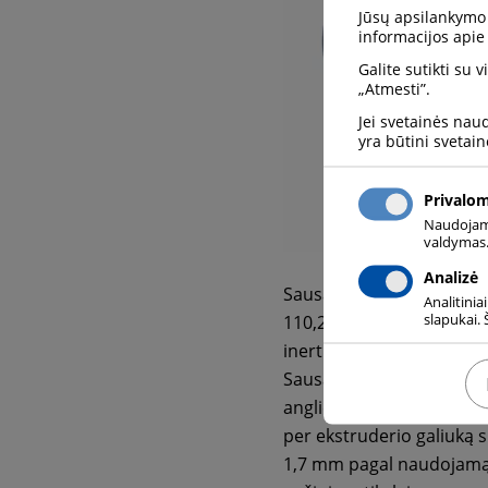
Jūsų apsilankymo 
informacijos apie
Galite sutikti su 
„Atmesti”.
Jei svetainės nau
yra būtini svetain
Privalo
Naudojami 
valdymas.
Analizė
Sausas ledas yra kietos 
Analitinia
slapukai. 
110,2 laipsnio pagal Fare
inertiškas, beskonis ir be
Sausas ledas yra pagamin
anglies dioksidas kontro
per ekstruderio galiuką 
1,7 mm pagal naudojamą e