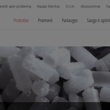
anešti apie problemą
Naujas klientas
D.U.K.
Atsisiuntimai
Pa
Produktai
Pramonė
Paslaugos
Sauga ir aplin