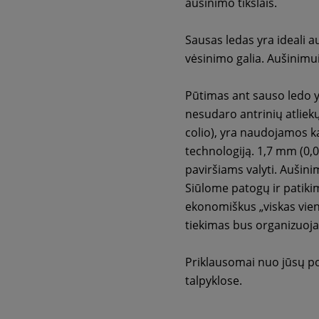
aušinimo tikslais.
Sausas ledas yra ideali a
vėsinimo galia. Aušinimu
Pūtimas ant sauso ledo y
nesudaro antrinių atlie
colio), yra naudojamos 
technologiją. 1,7 mm (0,
paviršiams valyti. Aušin
Siūlome patogų ir patikim
ekonomiškus „viskas vien
tiekimas bus organizuoja
Priklausomai nuo jūsų po
talpyklose.