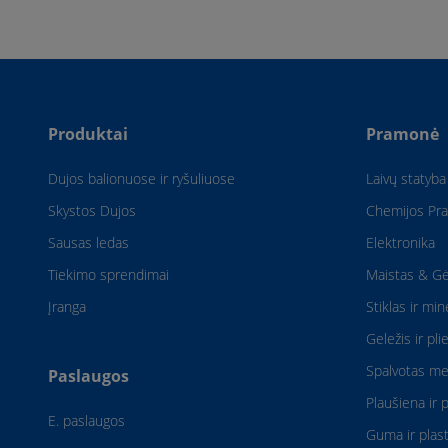
Produktai
Pramonė
Dujos balionuose ir ryšuliuose
Laivų statyba
Skystos Dujos
Chemijos Pr
Sausas ledas
Elektronika
Tiekimo sprendimai
Maistas & Gė
Įranga
Stiklas ir min
Geležis ir pli
Spalvotas me
Paslaugos
Plaušiena ir 
E. paslaugos
Guma ir plast