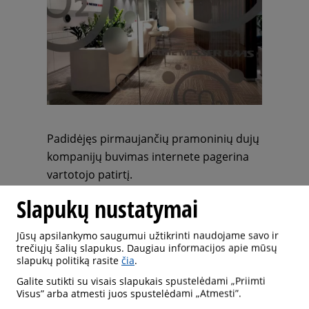
Padidėjęs pirmaujančių pramoninių dujų
kompanijų buvimas internete pagerina
vartotojo patirtį.
Slapukų nustatymai
01 June 2020
– „ELME MESSER GAAS“
šiandien paskelbė, kad atidaro naują
Jūsų apsilankymo saugumui užtikrinti naudojame savo ir
Lietuvos svetainę, kurioje lankytojams,
trečiųjų šalių slapukus. Daugiau informacijos apie mūsų
slapukų politiką rasite
čia
.
įskaitant klientus, bendruomenės
Galite sutikti su visais slapukais spustelėdami „Priimti
suinteresuotuosius subjektus ir verslo
Visus” arba atmesti juos spustelėdami „Atmesti”.
partnerius, teikiama patobulinta