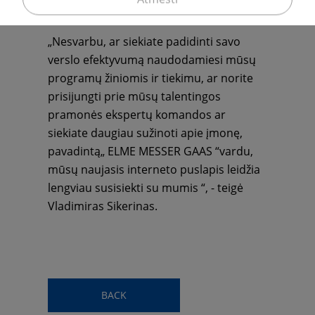
mumis.
„Nesvarbu, ar siekiate padidinti savo
verslo efektyvumą naudodamiesi mūsų
programų žiniomis ir tiekimu, ar norite
prisijungti prie mūsų talentingos
pramonės ekspertų komandos ar
siekiate daugiau sužinoti apie įmonę,
pavadintą„ ELME MESSER GAAS “vardu,
mūsų naujasis interneto puslapis leidžia
lengviau susisiekti su mumis “, - teigė
Vladimiras Sikerinas.
BACK