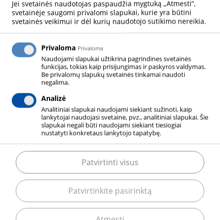
Jei svetainės naudotojas paspaudžia mygtuką „Atmesti”,
vartotojo patirtis.
svetainėje saugomi privalomi slapukai, kurie yra būtini
svetainės veikimui ir dėl kurių naudotojo sutikimo nereikia.
Patobulintas internetinis buvimas
atspindi mūsų naujausią dėmesį
Privaloma
Privaloma
inovatyvių, lanksčių sprendimų
Naudojami slapukai užtikrina pagrindines svetainės
funkcijas, tokias kaip prisijungimas ir paskyros valdymas.
tenkinimui, siekiant patenkinti klientų
Be privalomų slapukų svetainės tinkamai naudoti
poreikius.
negalima.
Analizė
Naudodamiesi naujuoju „ELME MESSSER
Analitiniai slapukai naudojami siekiant sužinoti, kaip
lankytojai naudojasi svetaine, pvz., analitiniai slapukai. Šie
GAAS“ internetiniu puslapiu, klientai
slapukai negali būti naudojami siekiant tiesiogiai
nustatyti konkretaus lankytojo tapatybę.
Lietuvoje dabar gali lengviau gauti
informacijos apie šalia jų esančius „ELME
MESSER GAAS“ produktus, paslaugas ir
Patvirtinti visus
sprendimus. Klientų aptarnavimas dabar
pasiekiamas tik per vieną paspaudimą,
Patvirtinkite pasirinktą
nes patogesnė vartotojo sąsaja suteikia
klientams galimybę lengviau susisiekti su
Atmesti