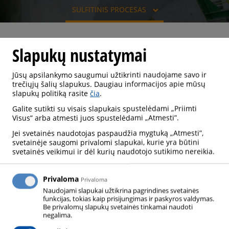
SULFITINIS PROCESAS
Slapukų nustatymai
SULFITINIS PROCESAS
Jūsų apsilankymo saugumui užtikrinti naudojame savo ir
trečiųjų šalių slapukus. Daugiau informacijos apie mūsų
slapukų politiką rasite
čia
.
Galite sutikti su visais slapukais spustelėdami „Priimti
Sulfitinis procesas yra pramoninis medienos
Visus” arba atmesti juos spustelėdami „Atmesti”.
plaušienos, gaminančios medieną, turinčią mažai
Jei svetainės naudotojas paspaudžia mygtuką „Atmesti”,
svetainėje saugomi privalomi slapukai, kurie yra būtini
dervos ir silicio rūgšties, gamybos procesas. Šio
svetainės veikimui ir dėl kurių naudotojo sutikimo nereikia.
proceso pranašumai visų pirma yra labai efektyvus
depilavimas, geras balinimas, didelis reaktyvumas
Privaloma
Privaloma
tolesnio perdirbimo metu ir mažos investicinės
Naudojami slapukai užtikrina pagrindines svetainės
išlaidos. Sulfito procese medienos pluoštai skaidomi
funkcijas, tokias kaip prisijungimas ir paskyros valdymas.
Be privalomų slapukų svetainės tinkamai naudoti
rūgščioje arba neutralioje terpėje. Proceso metu
negalima.
ligninas yra sulfoninamas ir tokiu būdu paverčiamas