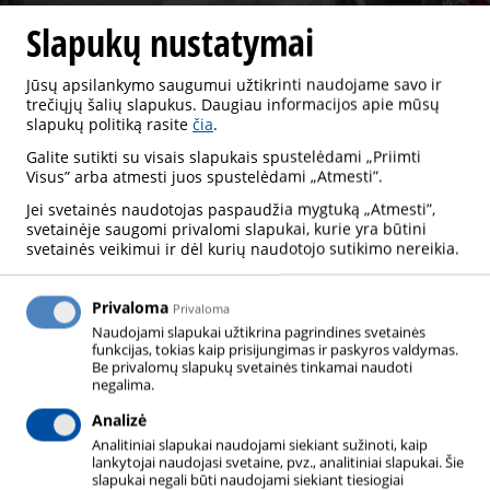
GERIAMAS VANDUO
Slapukų nustatymai
Jūsų apsilankymo saugumui užtikrinti naudojame savo ir
trečiųjų šalių slapukus. Daugiau informacijos apie mūsų
slapukų politiką rasite
čia
.
GERIAMAS VANDUO
Galite sutikti su visais slapukais spustelėdami „Priimti
Visus” arba atmesti juos spustelėdami „Atmesti”.
Jei svetainės naudotojas paspaudžia mygtuką „Atmesti”,
svetainėje saugomi privalomi slapukai, kurie yra būtini
svetainės veikimui ir dėl kurių naudotojo sutikimo nereikia.
Dujos padeda gaminti geriausios kokybės geriamąjį
vandenį. Šiais laikais šiuolaikinės gydymo įstaigos
dažniausiai vengia naudoti nuodingas ar ėsdinančias
Privaloma
Privaloma
Naudojami slapukai užtikrina pagrindines svetainės
chemines medžiagas. Vietoj to vis dažniau
funkcijas, tokias kaip prisijungimas ir paskyros valdymas.
naudojamos dvi pramoninės dujos: deguonis ir
Be privalomų slapukų svetainės tinkamai naudoti
negalima.
anglies dioksidas, abu natūralūs vandens ciklo
Analizė
komponentai.
Analitiniai slapukai naudojami siekiant sužinoti, kaip
lankytojai naudojasi svetaine, pvz., analitiniai slapukai. Šie
1 – UPĖ IR UŽTVANKA
slapukai negali būti naudojami siekiant tiesiogiai