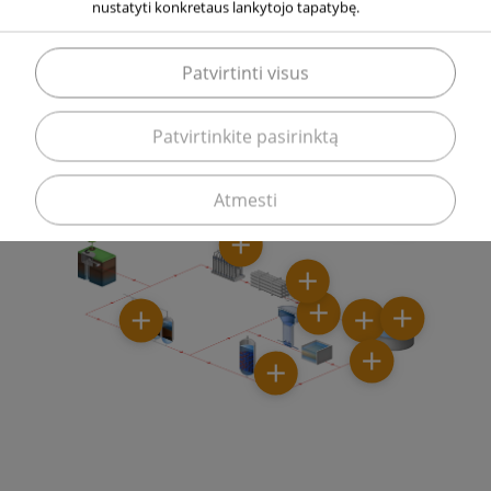
nustatyti konkretaus lankytojo tapatybę.
2 – POŽEMINIAI VANDENYS
Patvirtinti visus
Patvirtinkite pasirinktą
Atmesti