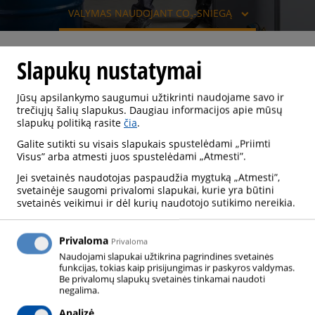
VALYMAS NAUDOJANT CO₂-SNIEGĄ
Slapukų nustatymai
VALYMAS NAUDOJANT CO₂-SNIEGĄ
Jūsų apsilankymo saugumui užtikrinti naudojame savo ir
trečiųjų šalių slapukus. Daugiau informacijos apie mūsų
slapukų politiką rasite
čia
.
Galite sutikti su visais slapukais spustelėdami „Priimti
PROCESO APRAŠYMAS
Visus” arba atmesti juos spustelėdami „Atmesti”.
Jei svetainės naudotojas paspaudžia mygtuką „Atmesti”,
svetainėje saugomi privalomi slapukai, kurie yra būtini
Plastikinės dalys turi būti nuvalytos prieš dažant, nes
svetainės veikimui ir dėl kurių naudotojo sutikimo nereikia.
gamybos ar sandėliavimo metu ant paviršiaus yra
užteršimų, kurie turi būti pašalinti. Valymas sniegu
Privaloma
Privaloma
yra veiksmingas dalių valymo būdas.
Naudojami slapukai užtikrina pagrindines svetainės
funkcijas, tokias kaip prisijungimas ir paskyros valdymas.
Be privalomų slapukų svetainės tinkamai naudoti
negalima.
DUJŲ PRITAIKYMAS
Analizė