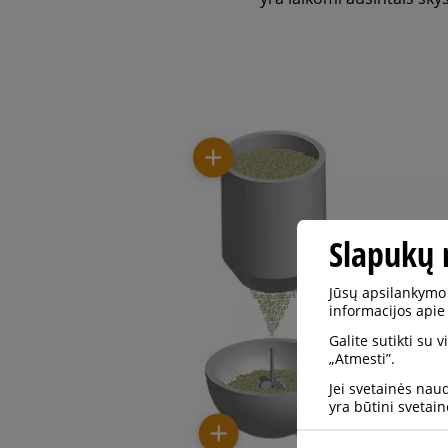
Slapukų 
Jūsų apsilankymo 
informacijos apie
Galite sutikti su 
„Atmesti”.
Jei svetainės nau
yra būtini svetain