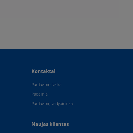
Kontaktai
Pardavimo taškai
Padaliniai
Pardavimų vadybininkai
Naujas klientas