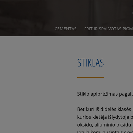
CEMENTAS
FRIT IR SPALVOTAS PIG
STIKLAS
Stiklo apibrėžimas pagal
Bet kuri iš didelės klas
kurios kietėja išlydytoje
oksidu, aliuminio oksidu 
yra laikomi aušintais sky