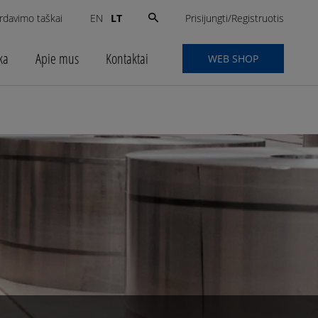
Search
Prisijungti/Registruotis
rdavimo taškai
LT
EN
for:
ka
Apie mus
Kontaktai
WEB SHOP