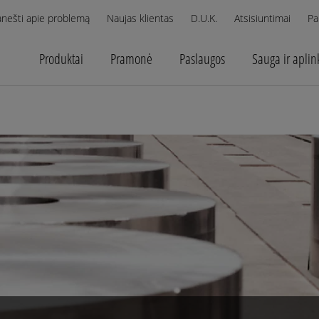
anešti apie problemą
Naujas klientas
D.U.K.
Atsisiuntimai
Pa
Produktai
Pramonė
Paslaugos
Sauga ir aplin