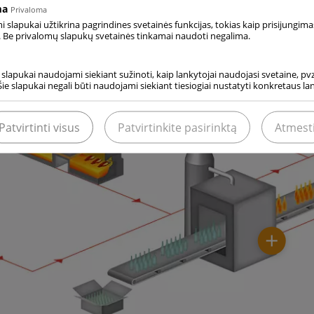
ma
Privaloma
slapukai užtikrina pagrindines svetainės funkcijas, tokias kaip prisijungima
 Be privalomų slapukų svetainės tinkamai naudoti negalima.
i slapukai naudojami siekiant sužinoti, kaip lankytojai naudojasi svetaine, pvz.
Šie slapukai negali būti naudojami siekiant tiesiogiai nustatyti konkretaus l
Patvirtinti visus
Patvirtinkite pasirinktą
Atmest