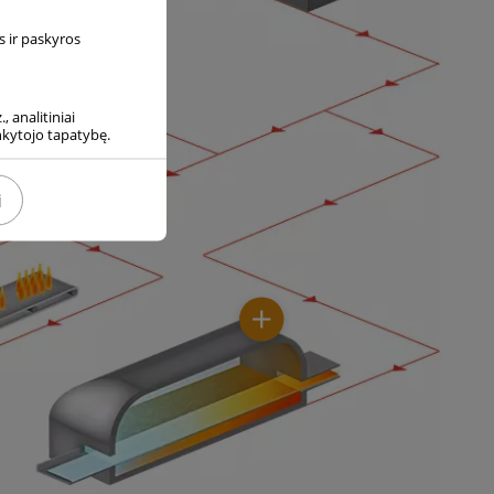
s ir paskyros
, analitiniai
ankytojo tapatybę.
i