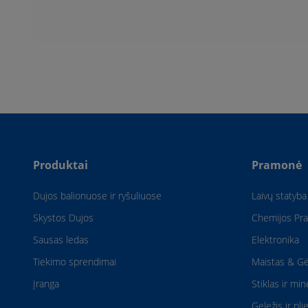
Produktai
Pramonė
Dujos balionuose ir ryšuliuose
Laivų statyba
Skystos Dujos
Chemijos Pr
Sausas ledas
Elektronika
Tiekimo sprendimai
Maistas & Gė
Įranga
Stiklas ir min
Geležis ir pli