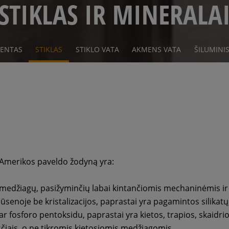
STIKLAS IR MINERALA
MENTAS
STIKLAS
STIKLO VATA
AKMENS VATA
ŠILUMINIS
 Amerikos paveldo žodyną yra:
ės medžiagų, pasižyminčių labai kintančiomis mechaninėmis i
 būsenoje be kristalizacijos, paprastai yra pagamintos silika
ar fosforo pentoksidu, paprastai yra kietos, trapios, skaidr
sčiais, o ne tikromis kietosiomis medžiagomis.