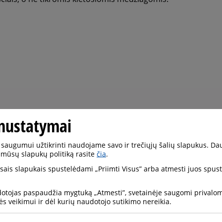
nustatymai
saugumui užtikrinti naudojame savo ir trečiųjų šalių slapukus. Da
 mūsų slapukų politiką rasite
čia
.
visais slapukais spustelėdami „Priimti Visus” arba atmesti juos spu
dotojas paspaudžia mygtuką „Atmesti”, svetainėje saugomi privalomi
ės veikimui ir dėl kurių naudotojo sutikimo nereikia.