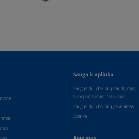
Sauga ir aplinka
Saugus dujų balionų naudojimas,
transportavimas ir laikymas
amonė
Saugus dujų balionų gabenimas
Aplinka
rimai
eralai
Apie mus
enas