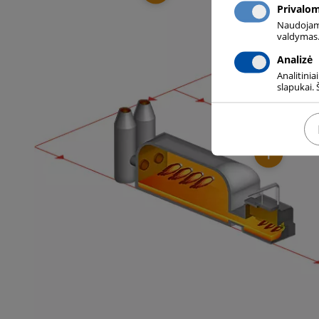
Privalo
Naudojami 
valdymas.
Analizė
Analitinia
slapukai. 