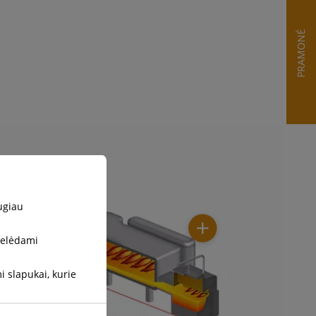
PRAMONĖ
ugiau
stelėdami
 slapukai, kurie