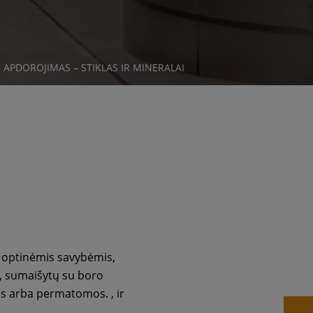
I
 APDOROJIMAS – STIKLAS IR MINERALAI
r optinėmis savybėmis,
tų, sumaišytų su boro
ios arba permatomos. , ir