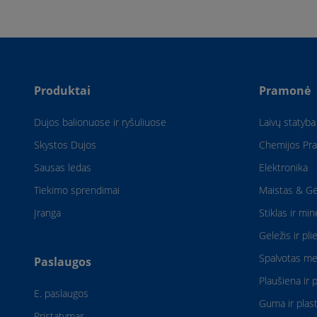
Produktai
Pramonė
Dujos balionuose ir ryšuliuose
Laivų statyba
Skystos Dujos
Chemijos Pr
Sausas ledas
Elektronika
Tiekimo sprendimai
Maistas & Gė
Įranga
Stiklas ir min
Geležis ir pli
Spalvotas me
Paslaugos
Plaušiena ir 
E. paslaugos
Guma ir plast
Pristatymas