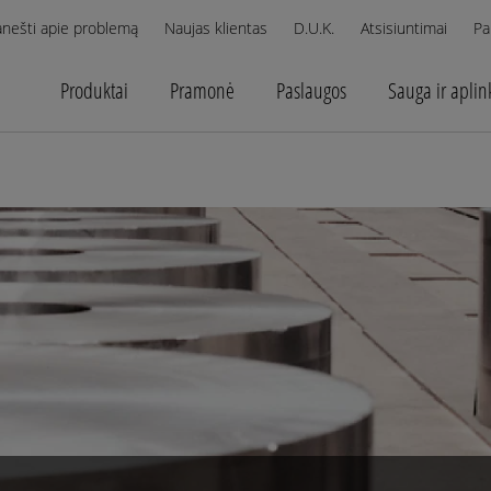
anešti apie problemą
Naujas klientas
D.U.K.
Atsisiuntimai
Pa
Produktai
Pramonė
Paslaugos
Sauga ir aplin