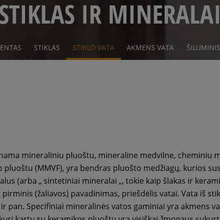
STIKLAS IR MINERALA
MENTAS
STIKLAS
STIKLO VATA
AKMENS VATA
ŠILUMINIS
inama mineraliniu pluoštu, mineraline medvilne, cheminiu m
o pluoštu (MMVF), yra bendras pluošto medžiagų, kurios sus
us (arba „ sintetiniai mineralai „, tokie kaip šlakas ir keram
irminis (žaliavos) pavadinimas, priešdėlis vatai. Vata iš stikl
 pan. Specifiniai mineralinės vatos gaminiai yra akmens vat
a, kuri kartu su keramikos pluoštu yra visiškai žmogaus sukur