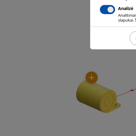
Analizė
Analitinia
slapukai. 