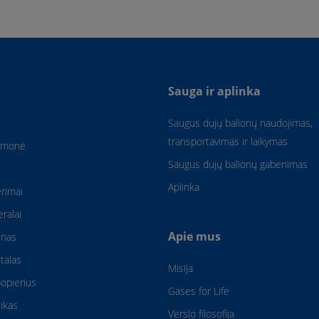
Sauga ir aplinka
Saugus dujų balionų naudojimas,
transportavimas ir laikymas
amonė
Saugus dujų balionų gabenimas
Aplinka
rimai
eralai
Apie mus
enas
talas
Misija
popierius
Gases for Life
ikas
Verslo filosofija