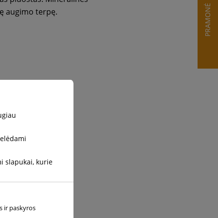
PRAMONĖ
nę augimo terpę.
ugiau
stelėdami
 slapukai, kurie
s ir paskyros