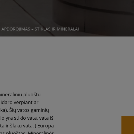
I
 APDOROJIMAS – STIKLAS IR MINERALAI
ineraliniu pluoštu
idaro verpiant ar
ika). Šių vatos gaminių
o yra stiklo vata, vata iš
a ir šlakų vata. Į Europą
tas pluoštas. Mineralinės