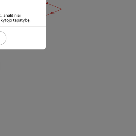
, analitiniai
ankytojo tapatybę.
i