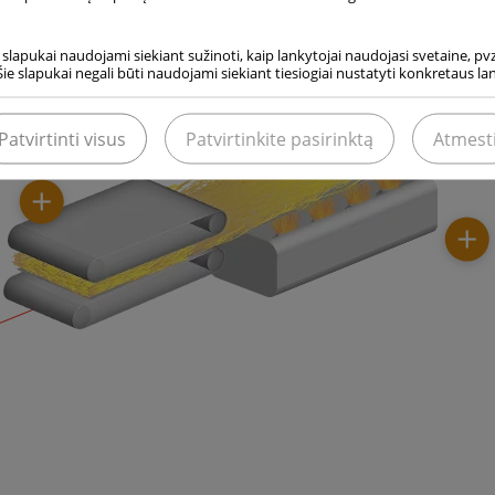
i slapukai naudojami siekiant sužinoti, kaip lankytojai naudojasi svetaine, pvz.
Šie slapukai negali būti naudojami siekiant tiesiogiai nustatyti konkretaus l
Patvirtinti visus
Patvirtinkite pasirinktą
Atmest