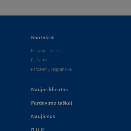
Kontaktai
Pardavimo taškai
Padaliniai
Pardavimų vadybininkai
Naujas klientas
Pardavimo taškai
Naujienos
D.U.K.