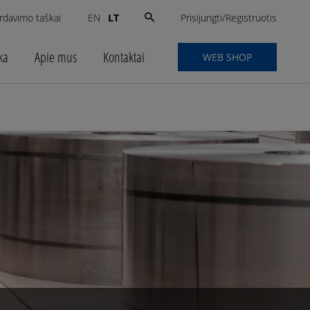
Search
Prisijungti/Registruotis
rdavimo taškai
LT
EN
for:
ka
Apie mus
Kontaktai
WEB SHOP