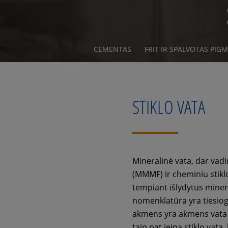
CEMENTAS
FRIT IR SPALVOTAS PIG
STIKLO VATA
Mineralinė vata, dar vad
(MMMF) ir cheminiu stikl
tempiant išlydytus mineral
nomenklatūra yra tiesiog p
akmens yra akmens vata ir
taip pat įeina stiklo vat