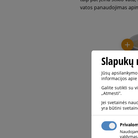
vatos panaudojimas apima 
Slapukų 
Jūsų apsilankymo 
informacijos apie
Galite sutikti su 
„Atmesti”.
Jei svetainės nau
yra būtini svetain
Privalo
Naudojami 
valdymas.