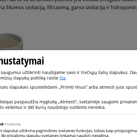
šilumos izoliaciją, filtravimą, garso izoliaciją ir hidroponi
nustatymai
saugumui užtikrinti naudojame savo ir trečiųjų šalių slapukus. Da
 mūsų slapukų politiką rasite
čia
.
visais slapukais spustelėdami „Priimti Visus” arba atmesti juos spu
dotojas paspaudžia mygtuką „Atmesti”, svetainėje saugomi privalomi
ės veikimui ir dėl kurių naudotojo sutikimo nereikia.
ma
Privaloma
slapukai užtikrina pagrindines svetainės funkcijas, tokias kaip prisijungima
 Be privalomų slapukų svetainės tinkamai naudoti negalima.