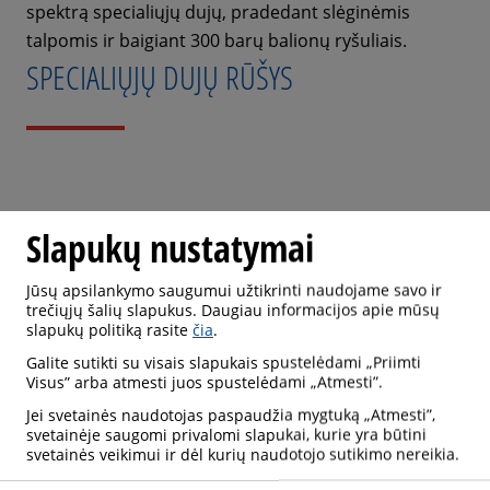
spektrą specialiųjų dujų, pradedant slėginėmis
talpomis ir baigiant 300 barų balionų ryšuliais.
SPECIALIŲJŲ DUJŲ RŪŠYS
Slapukų nustatymai
HPG
NG
Jūsų apsilankymo saugumui užtikrinti naudojame savo ir
trečiųjų šalių slapukus. Daugiau informacijos apie mūsų
slapukų politiką rasite
čia
.
AUKŠTO GRYNUMO
TAURIOSIOS DUJOS
Galite sutikti su visais slapukais spustelėdami „Priimti
DUJOS
Visus” arba atmesti juos spustelėdami „Atmesti”.
SKAITYTI DAUGIAU
Jei svetainės naudotojas paspaudžia mygtuką „Atmesti”,
SKAITYTI DAUGIAU
svetainėje saugomi privalomi slapukai, kurie yra būtini
svetainės veikimui ir dėl kurių naudotojo sutikimo nereikia.