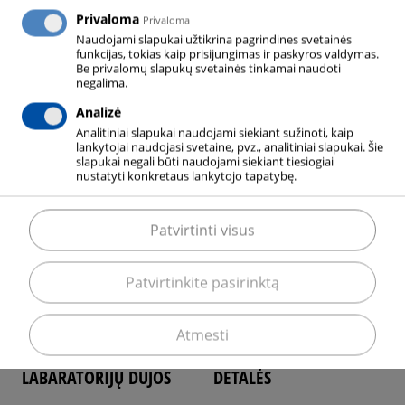
Privaloma
Privaloma
Naudojami slapukai užtikrina pagrindines svetainės
SM
IM
funkcijas, tokias kaip prisijungimas ir paskyros valdymas.
Be privalomų slapukų svetainės tinkamai naudoti
negalima.
Analizė
STANDARTINIAI
INDIVIDUALŪS
Analitiniai slapukai naudojami siekiant sužinoti, kaip
lankytojai naudojasi svetaine, pvz., analitiniai slapukai. Šie
MIŠINIAI
MIŠINIAI
slapukai negali būti naudojami siekiant tiesiogiai
nustatyti konkretaus lankytojo tapatybę.
SKAITYTI DAUGIAU
SKAITYTI DAUGIAU
Patvirtinti visus
Patvirtinkite pasirinktą
LG
S
Atmesti
LABARATORIJŲ DUJOS
DETALĖS