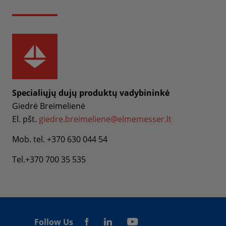
Specialiųjų dujų produktų vadybininkė
Giedrė Breimelienė
El. pšt.
giedre.breimeliene@elmemesser.lt
Mob. tel. +370 630 044 54
Tel.+370 700 35 535
Follow Us