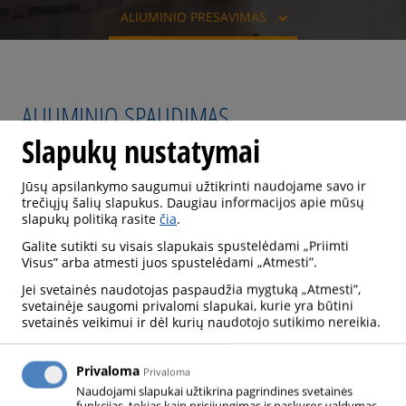
ALIUMINIO PRESAVIMAS
ALIUMINIO SPAUDIMAS
Slapukų nustatymai
Jūsų apsilankymo saugumui užtikrinti naudojame savo ir
trečiųjų šalių slapukus. Daugiau informacijos apie mūsų
slapukų politiką rasite
čia
.
Galite sutikti su visais slapukais spustelėdami „Priimti
Visus” arba atmesti juos spustelėdami „Atmesti”.
Jei svetainės naudotojas paspaudžia mygtuką „Atmesti”,
svetainėje saugomi privalomi slapukai, kurie yra būtini
svetainės veikimui ir dėl kurių naudotojo sutikimo nereikia.
PROCESO APRAŠYMAS
Privaloma
Privaloma
Naudojami slapukai užtikrina pagrindines svetainės
Aliuminio ruošinių presavimas per formą, aukšto
funkcijas, tokias kaip prisijungimas ir paskyros valdymas.