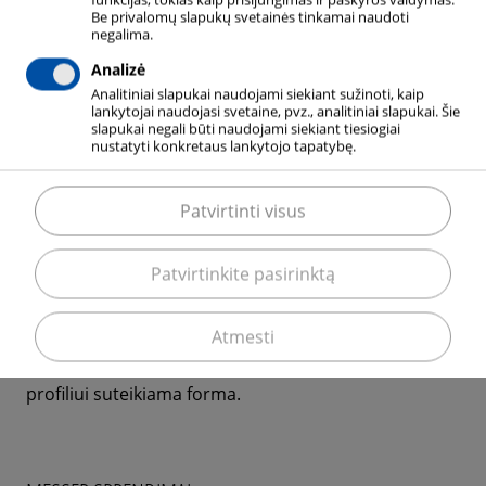
slėgio štampo pagalba, sukuria aliuminio profilius,
Be privalomų slapukų svetainės tinkamai naudoti
negalima.
pavyzdžiui, langų rėmams. Dėl trinties aliuminis
Analizė
lydosi presuose ir po preso susidaro atitinkama
Analitiniai slapukai naudojami siekiant sužinoti, kaip
sekcija. Priklausomai nuo lydinio kietumo, proceso
lankytojai naudojasi svetaine, pvz., analitiniai slapukai. Šie
greitis yra ribotas.
slapukai negali būti naudojami siekiant tiesiogiai
nustatyti konkretaus lankytojo tapatybę.
Patvirtinti visus
DUJŲ PRITAIKYMAS
Patvirtinkite pasirinktą
Apribojantys proceso greitį ar paviršiaus defektus
dėl aukštos profilio ir preso temperatūros Skystas
azotas atvėsina preso sekciją ir guolio zoną.
Atmesti
Garuojančios dujos inertiškai pažeidžia tą vietą, kur
profiliui suteikiama forma.