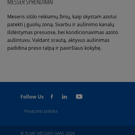
MESSER SPRENDIMAI
Meseris siūlo reikiamų žinių, kaip skystam azotui
patekti į guolių zoną. Svarbu ir aušinimo kanalų
išdėstymas presuose, bei kondicionavimas azoto
aušintuvu. Valdant srautą, aktyvus aušinimas
padidina preso talpą ir paviršiaus kokybę.
Follow Us
Privatumo politika
© ELME MESSER GAAS 2026