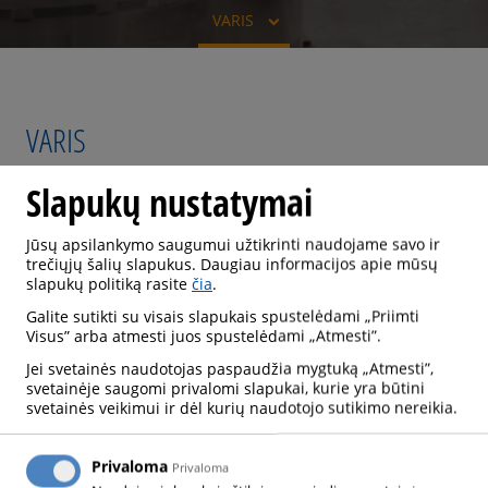
VARIS
VARIS
Slapukų nustatymai
Jūsų apsilankymo saugumui užtikrinti naudojame savo ir
Vario gamyba vykdoma keliais etapais. Varis
trečiųjų šalių slapukus. Daugiau informacijos apie mūsų
gaminamas iš vario rūdos (pirminio vario) arba vario
slapukų politiką rasite
čia
.
laužo (antrinio vario). Pirminio vario gamybos metu
Galite sutikti su visais slapukais spustelėdami „Priimti
vario koncentratas naudojamas ir po skrudinimo
Visus” arba atmesti juos spustelėdami „Atmesti”.
sumažinamas iki vario lizdinės plokštelės. Antriniam
Jei svetainės naudotojas paspaudžia mygtuką „Atmesti”,
svetainėje saugomi privalomi slapukai, kurie yra būtini
vario gamybai vario laužas, šlakas, nuodegos, dulkės
svetainės veikimui ir dėl kurių naudotojo sutikimo nereikia.
ar srutos išlydomi kartu su koksu ir šlaką
formuojančiais priedais.
Privaloma
Privaloma