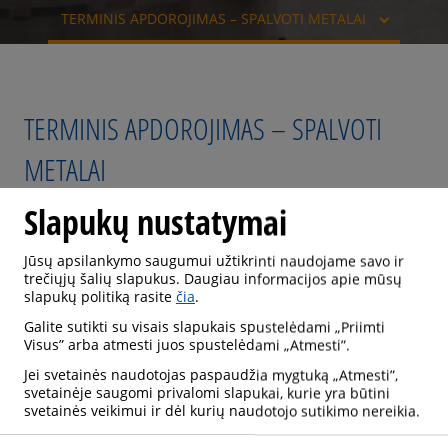
TERMINIS APDOROJIMAS – SPALVOTI METALAI
TERMINIS APDOROJIMAS – SPALVOTI
METALAI
Slapukų nustatymai
Jūsų apsilankymo saugumui užtikrinti naudojame savo ir
Terminis apdorojimas apibūdina procesą, kai
trečiųjų šalių slapukus. Daugiau informacijos apie mūsų
ruošinys ar jo dalis sąmoningai veikiami tam tikra
slapukų politiką rasite
čia
.
laiko ir temperatūros seka. Kai kuriais atvejais
Galite sutikti su visais slapukais spustelėdami „Priimti
Visus” arba atmesti juos spustelėdami „Atmesti”.
dirbinys gali būti papildomai veikiamas kitų fizinių ir
(arba) cheminių poveikių. Šiluminio apdorojimo
Jei svetainės naudotojas paspaudžia mygtuką „Atmesti”,
svetainėje saugomi privalomi slapukai, kurie yra būtini
tikslas – suteikti gabalėliui savybių, reikalingų
svetainės veikimui ir dėl kurių naudotojo sutikimo nereikia.
tolesniems apdirbimo etapams arba numatytam