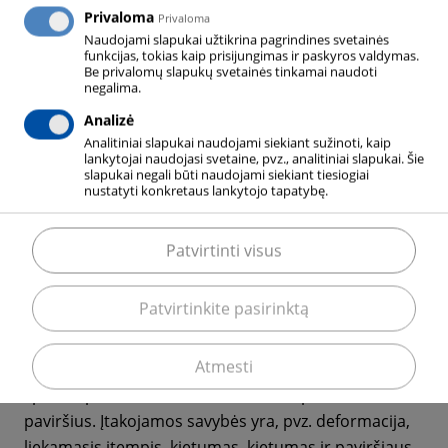
naudojimui.
Privaloma
Privaloma
Naudojami slapukai užtikrina pagrindines svetainės
Šis apibrėžimas apima visus terminius,
funkcijas, tokias kaip prisijungimas ir paskyros valdymas.
Be privalomų slapukų svetainės tinkamai naudoti
termocheminius ir termo-mechaninius ruošinių
negalima.
apdorojimo procesus, kurių mechaninės medžiagos
Analizė
savybės turi būti pasirinktinai keičiamos. Be to, gali
Analitiniai slapukai naudojami siekiant sužinoti, kaip
lankytojai naudojasi svetaine, pvz., analitiniai slapukai. Šie
būti paveikta ruošinių paviršiaus išvaizda. Šios
slapukai negali būti naudojami siekiant tiesiogiai
savybės yra optimizuojamos dėl paviršiaus ar viso
nustatyti konkretaus lankytojo tapatybę.
ruošinio struktūrinių virsmų ir paviršiaus cheminių
pokyčių.
Patvirtinti visus
Šiluminis apdorojimas atliekamas krosnyse, kurių
Patvirtinkite pasirinktą
temperatūra kontroliuojama (kaitinimo, mirkymo ir
aušinimo etapai), paprastai naudojant proceso dujų
Atmesti
atmosferą, kad būtų išvengta, pvz. nepageidaujamas
spalvos pasikeitimas arba chemiškai pakeisti
paviršius. Įtakojamos savybės yra, pvz. deformacija,
liekamasis įtempis, kietumas, kietumas ir paviršiaus